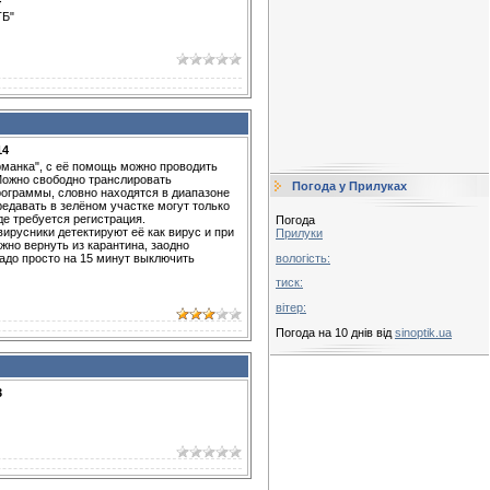
4
ТБ"
14
рманка", с её помощь можно проводить
Можно свободно транслировать
Погода у Прилуках
ограммы, словно находятся в диапазоне
ередавать в зелёном участке могут только
е требуется регистрация.
Погода
ирусники детектируют её как вирус и при
Прилуки
жно вернуть из карантина, заодно
вологість:
надо просто на 15 минут выключить
тиск:
вітер:
Погода на 10 днів від
sinoptik.ua
3