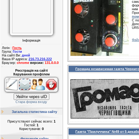
сама
форм
ним 
Про
пом
С по
Допо
UR5
Фай
Інформація
Логін :
Гость
Група:
Гости
На сайті Ви:
дней
Ваша IP адреса:
216.73.216.222
Браузер:
chrome
версии:
131.0.0.0
Громада независимая газета Черниг
Реєстрація на сайті
Керування профілем
Увійти через uID
Стара форма входу
Загальна статистика сайту
Присутствуют сейчас всего:
1
Гостей:
1
Користувачів:
0
Газета "Прилуччина" №49 от 5 декабр
Фотоархів сайту