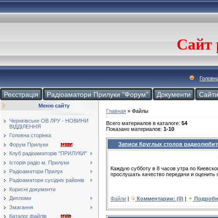
Сайт 
Головн
Реєстрація
Радіоаматори Прилуки "Форум"
Документи
Cайт
Меню сайту
Главная
»
Файлы
Чернігівське ОВ ЛРУ - НОВИНИ
Всего материалов в каталоге
:
54
ВІДДІЛЕННЯ
Показано материалов
:
1-10
Головна сторінка
Записи Круглых столов радиолюбит
Форум Прилуки
Клуб радіоаматорів "ПРИЛУКИ"
Історія радіо м. Прилуки
Каждую субботу в 8 часов утра по Киевск
Радіоаматори Прилук
прослушать качество передачи и оценить 
Радіоаматори сусідніх районів
Корисні документи
Дипломи
Файли
|
Комментарии: (0)
|
Подробн
Змагання
Каталог файлів