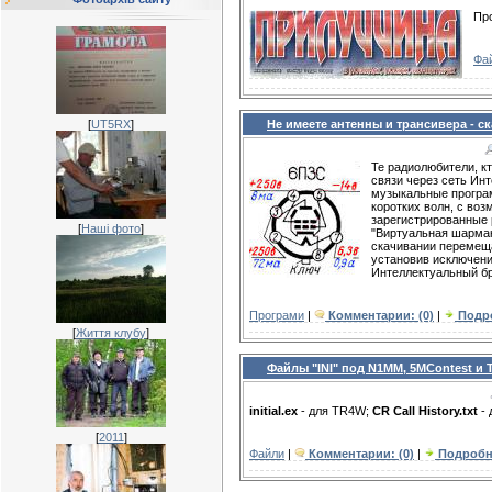
Про
Фа
[
UT5RX
]
Не имеете антенны и трансивера - с
Те радиолюбители, к
связи через сеть Ин
музыкальные програм
коротких волн, с воз
зарегистрированные 
[
Наші фото
]
"Виртуальная шарман
скачивании перемеща
установив исключения
Интеллектуальный бр
Програми
|
Комментарии: (0)
|
Подр
[
Життя клубу
]
Файлы "INI" под N1MM, 5MContest и
initial.ex
- для TR4W;
CR Call History.txt
- 
[
2011
]
Файли
|
Комментарии: (0)
|
Подробн