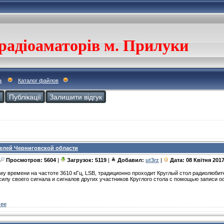
радіоаматорів м. Прилуки
а
Каталог файлов
и
Публікації
Залишити відгук
елей Черниговской области
Просмотров: 5604
|
Загрузок: 5119
|
Добавил:
ut3rz
|
Дата:
08 Квітня 201
ому времени на частоте 3610 кГц, LSB, традиционно проходит Круглый стол радиолюби
силу своего сигнала и сигналов других участников Круглого стола с помощью записи 
ее