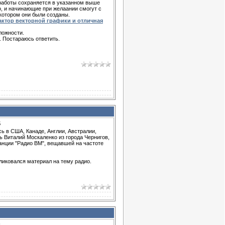
работы сохраняется в указанном выше
, и начинающие при желаании смогут с
котором они были созданы.
дактор векторной графики и отличная
ложности.
. Постараюсь ответить.
5
ь в США, Канаде, Англии, Австралии,
ь Виталий Москаленко из города Чернигов,
анции "Радио ВМ", вещавшей на частоте
ликовался материал на тему радио.