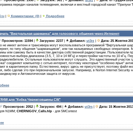
Просмотров: 1950
|
Загрузок: 361
|
Добавил:
ut3rz
|
Дата:
07 Грудня 201
грамма передач каналов телевидения, включая и местный городской канал "Прилуки 
йли
|
Комментарии: (0)
|
Подробнее
качать "Виртуальная шарманка" для голосового общения через Интернет
Просмотров: 11594
|
Загрузок: 2237
|
Добавил:
ut3rz
|
Дата:
25 Жовтня 20
то не имеет антенн и трансивера могут воспользоваться программой "Виртуальная ша
тернет, по типу общения “шарманщиков”, или так называемых свободных операторов. 
мы или самому быть в качестве диктора собственной радиостанции. Пользователи пр
можностью выбора диапазона (3.5, 7, 10 и 14 МГц) и перестройки частоты по 10 кГц. П
радиолюбители. Остальные пользователи могут слушать. Это единственный участок гд
ка" соединяет компьютер с сетью интернет, поэтому некоторые "особенно ярые" антив
ют в карантинную папку. Естественно, вирус здесь не присутствует, поэтому файл мо
, либо сделав это при первоначальном запуске. Например, в Norton Internet Security 
андмаузер и Автоматическая защита от вирусов.
обнее
 TR4W для "Кубка Черниговщины CW"
Просмотров: 2052
|
Загрузок: 494
|
Добавил:
ut3rs
|
Дата:
15 Жовтня 201
для N1MM;
CHERNIGOV_Calls.hlp
- для 5MContest
ее