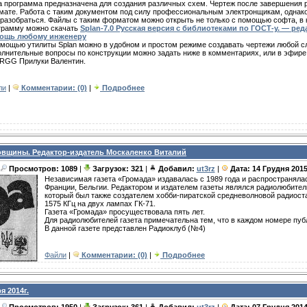
 программа предназначена для создания различных схем. Чертеж после завершения 
ате. Работа с таким документом под силу профессиональным электронщикам, однако
разобраться. Файлы с таким форматом можно открыть не только с помощью софта, в 
грамму можно скачать
Splan-7.0 Русская версия с библиотеками по ГОСТ-у. — ре
ощь любому инженеру
мощью утилиты Splan можно в удобном и простом режиме создавать чертежи любой с
лнительные вопросы по конструкции можно задать ниже в комментариях, или в эфире
RGG Прилуки Валентин.
ли
|
Комментарии: (0)
|
Подробнее
овщины. Редактор-издатель Москаленко Виталий
Просмотров: 1089
|
Загрузок: 321
|
Добавил:
ut3rz
|
Дата:
14 Грудня 201
Независимая газета «Громада» издавалась с 1989 года и распространялас
Франции, Бельгии. Редактором и издателем газеты являлся радиолюбител
который был также создателем хобби-пиратской средневолновой радиост
1575 КГц на двух лампах ГК-71.
Газета «Громада» просуществовала пять лет.
Для радиолюбителей газета примечательна тем, что в каждом номере пуб
В данной газете представлен Радиоклуб (№4)
Файли
|
Комментарии: (0)
|
Подробнее
я 2014г.