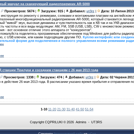
исный мануал на сканирующий радиоприемник AR-5000
Просмотров: 5674
|
Загрузок: 915
|
Добавил:
ut3rz
|
Дата:
10 Липня 2013
 инструкция по ремонту с режимами, схемами и монтажными платами на английском я
пазонный многофункциональный радиоприемник AR-5000, который становится легендо
ый "живой" звук, высокая динамика и чувствительность как в КВ так и на УКВ диапазо
сть частоты и все виды модуляции: AM, FM, SSB (USB, LSB), CW с множеством режимо
ия - вот основное отличие этого аппарата от "конкурентов".
, пожалуйста поделитесь программным обеспечением под Windows для работы радиоп
но, с USB ключем, или каким подходящим другим ПО.
Куплю интерфейс или соедин
ательной форме
для подключения и полного управления всеми режимами ради
дим
ее
 станции Прилуки и соседним станциям с 26 мая 2013 года
Просмотров: 1338
|
Загрузок: 474
|
Добавил:
ut3rz
|
Дата:
02 Червня 201
о в действие 26 мая 2013 года. В расписании указано время прибытия и отправления п
ее
1-10
11-20
21-30
31-40
41-50
51-54
Copyright CQPRILUKI © 2026 Admins - UT3RS
Створити
безкоштовний сайт
на
uCoz