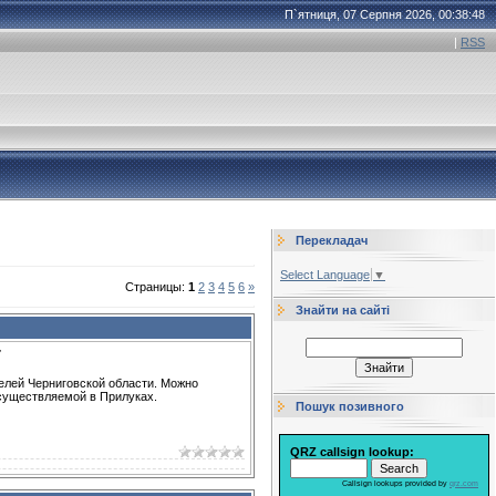
П`ятниця, 07 Серпня 2026, 00:38:48
|
RSS
Перекладач
Select Language
▼
Страницы
:
1
2
3
4
5
6
»
Знайти на сайті
7
телей Черниговской области. Можно
осуществляемой в Прилуках.
Пошук позивного
QRZ callsign lookup:
Callsign lookups provided by
qrz.com