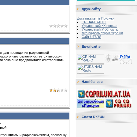
Друзі сайту
Доставка квітів Прилуки
CR HAM RADIO
Український КХ портал
Український УКХ портал
Ліга радіоаматорів України
Сайт UT3RS
Друзі сайту
ют для проведения радиосвязей
дского изготовления остаётся высокой
и пока ещё предпочитают изготавливать
Наші банери
Споти DXFUN
6
чной.
ектронщикам и радиолюбителям, поскольку