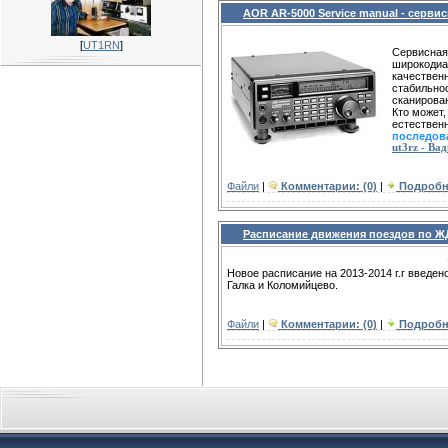
AOR AR-5000 Service manual - серв
[
UT1RN
]
Сервисная
широкодиа
качественн
стабильно
сканирован
Кто может
естествен
последов
ut3rz - Ва
Файли
|
Комментарии: (0)
|
Подробн
Расписание движения поездов по ЖД
Новое расписание на 2013-2014 г.г введен
Галка и Коломийцево.
Файли
|
Комментарии: (0)
|
Подробн