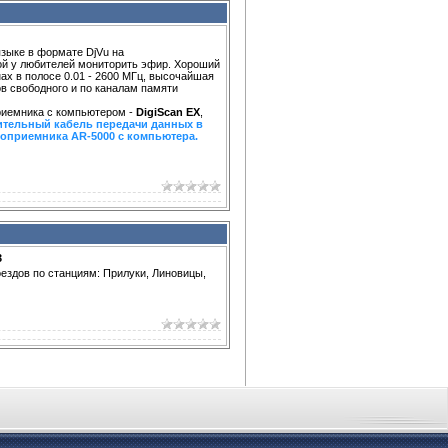
зыке в формате DjVu на
й у любителей мониторить эфир. Хороший
нах в полосе 0.01 - 2600 МГц, высочайшая
в свободного и по каналам памяти
риемника с компьютером -
DigiScan EX
,
ительный кабель передачи данных в
оприемника AR-5000 с компьютера.
3
оездов по станциям: Прилуки, Линовицы,