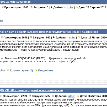
ров 29 Мгц на сезон Es
Просмотров: 1648
|
Загрузок: 0
|
Добавил:
ut3rz
|
Дата:
25 Серпня 2016
ее
пах ГУ-81М с общим катодом. Вячеслав ФЕДОРЧЕНКО (RZ3TI) г.Дзержинск
Просмотров: 6648
|
Загрузок: 940
|
Добавил:
ut3rz
|
Дата:
15 Липня 2016
наши дни всё большее число коротковолновиков и ультракоротковолновиков использу
иемопередающуюю аппаратуру заводского изготовления, но стоимость аппаратов заво
я многих. Исключение составляют усилители мощности, которые многие радиолюбител
мостоятельно — один из таких усилителей здесь и представлен.
тор Вячеслав ФЕДОРЧЕНКО (RZ3TI), г. Дзержинск Нижегородской обл.
териал для печати на принтере представлен в формате DjVu
айли
|
Комментарии: (0)
|
Подробнее
ДВ, СВ, КВ и тюнеры, ручной и автоматический
Просмотров: 2259
|
Загрузок: 505
|
Добавил:
ut3rz
|
Дата:
06 Лютого 201
магнитная антенна на ДВ, СВ, КВ и тюнеры, автоматический с микропроцессором и ру
сание, схема, файл прошивки процессора и детальные фотографии.
ы выполнены в программе SPlan (расширение spl, spl7). Это расширение знакомо эл