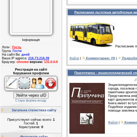
Расписание льготных автобусных м
Інформація
Расписание л
Логін :
Гость
Група:
Гости
На сайті Ви:
дней
Файли
|
Комментарии: (0)
|
Подробн
Ваша IP адреса:
216.73.216.39
Браузер:
chrome
версии:
131.0.0.0
Реєстрація на сайті
Прилуччина - энциклопедический спр
Керування профілем
Энциклопедически
города, поселков 
памятники архитек
Увійти через uID
Представлена инфо
карт-документов и
Стара форма входу
Книга имеет всту
Подобное 
Загальна статистика сайту
помощи земляка-м
Присутствуют сейчас всего:
1
Файли
|
Коммен
Гостей:
1
Користувачів:
0
Фотоархів сайту