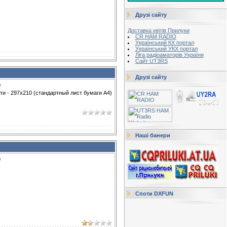
Друзі сайту
Доставка квітів Прилуки
CR HAM RADIO
Український КХ портал
Український УКХ портал
Ліга радіоаматорів України
Сайт UT3RS
Друзі сайту
0
ти - 297x210 (стандартный лист бумаги А4)
Наші банери
0
Споти DXFUN