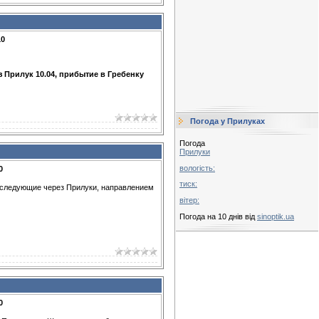
10
 Прилук 10.04, прибытие в Гребенку
Погода у Прилуках
Погода
Прилуки
вологість:
0
тиск:
а следующие через Прилуки, направлением
вітер:
Погода на 10 днів від
sinoptik.ua
0