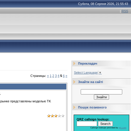
Субота, 08 Серпня 2026, 21:55:43
|
RSS
Перекладач
Select Language
▼
Страницы
:
«
1
2
3
4
5
6
»
Знайти на сайті
1
м рынке представлены моделью
TK
Пошук позивного
QRZ callsign lookup:
Callsign lookups provided by
qrz.com