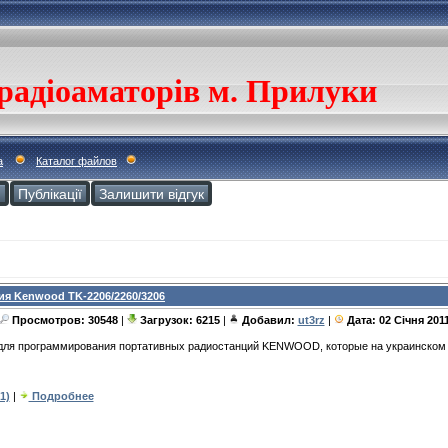
радіоаматорів м. Прилуки
а
Каталог файлов
и
Публікації
Залишити відгук
я Kenwood TK-2206/2260/3206
Просмотров: 30548
|
Загрузок: 6215
|
Добавил:
ut3rz
|
Дата:
02 Січня 201
для программирования портативных радиостанций
KENWOOD
, которые на украинско
1)
|
Подробнее