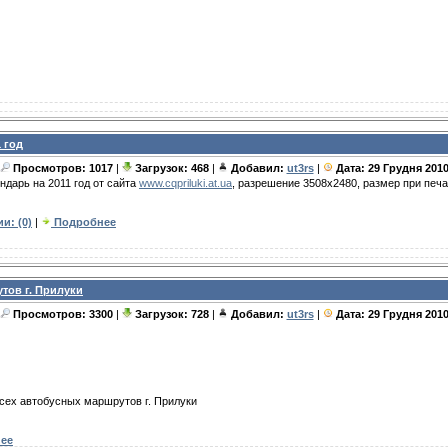
 год
Просмотров: 1017
|
Загрузок: 468
|
Добавил:
ut3rs
|
Дата:
29 Грудня 201
дарь на 2011 год от сайта
www.cqpriluki.at.ua
, разрешение 3508x2480, размер при печа
и: (0)
|
Подробнее
тов г. Прилуки
Просмотров: 3300
|
Загрузок: 728
|
Добавил:
ut3rs
|
Дата:
29 Грудня 201
сех автобусных маршрутов г. Прилуки
ее