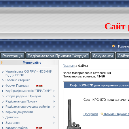
Сайт 
Головн
Реєстрація
Радіоаматори Прилуки "Форум"
Документи
Cайт
Меню сайту
Главная
»
Файлы
Чернігівське ОВ ЛРУ - НОВИНИ
Всего материалов в каталоге
:
54
ВІДДІЛЕННЯ
Показано материалов
:
41-50
Головна сторінка
Софт KPG-87D для программировани
Форум Прилуки
Клуб радіоаматорів "ПРИЛУКИ"
Історія радіо м. Прилуки
Софт KPG-87D предназначен 
Радіоаматори Прилук
Радіоаматори сусідніх районів
Корисні документи
Програми
|
Комментарии: (
Дипломи
Змагання
Каталог файлів