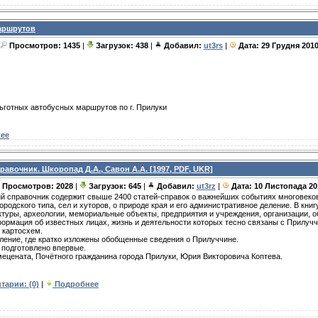
аршрутов
Просмотров: 1435
|
Загрузок: 438
|
Добавил:
ut3rs
|
Дата:
29 Грудня 201
ьготных автобусных маршрутов по г. Прилуки
ее
авочник. Шкоропад Д.А., Савон А.А. [1997, PDF, UKR]
Просмотров: 2028
|
Загрузок: 645
|
Добавил:
ut3rz
|
Дата:
10 Листопада 20
й справочник содержит свыше 2400 статей-справок о важнейших событиях многовеков
городского типа, сел и хуторов, о природе края и его административное деление. В кни
туры, археологии, мемориальные объекты, предприятия и учреждения, организации, о
рмация об известных лицах, жизнь и деятельности которых тесно связаны с Прилуччи
 картосхем.
пление, где кратко изложены обобщенные сведения о Прилуччине.
издание подготовлено впервые. Книга издана бл
ецената, Почётного гражданина города Прилуки, Юрия Викторовича Коптева.
тарии: (0)
|
Подробнее