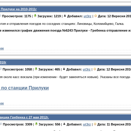
 Прилуки на 2010-2011г
Просмотров: 1175
|
Загрузок: 1219
|
Добавил:
ut3rz
|
Дата:
12 Вересня 20
тия и отправления поездов по соседних станциях: Линовицы, Коломийцево, Галка.
ве изменился график движения поезда №6243 Прилуки - Гребенка отправление из
ее
010г
Просмотров: 1058
|
Загрузок: 465
|
Добавил:
ut3rz
|
Дата:
12 Вересня 201
ия около касс вокзала (при изменении - будет заменяться новым). Указаны все поезд
 по станции Прилуки
ее
нции Гребенка с 27 мая 2012г.
Просмотров: 3309
|
Загрузок: 556
|
Добавил:
ut3rz
|
Дата:
11 Вересня 201