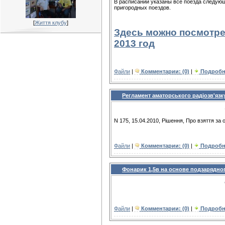
В расписании указаны все поезда следующ
пригородных поездов.
[
Життя клубу
]
Здесь можно посмотрет
2013 год
Файли
|
Комментарии: (0)
|
Подробн
Регламент аматорського радіозв'язк
N 175, 15.04.2010, Рішення, Про взяття за
Файли
|
Комментарии: (0)
|
Подробн
Фонарик 1,5в на основе подзарядно
Файли
|
Комментарии: (0)
|
Подробн