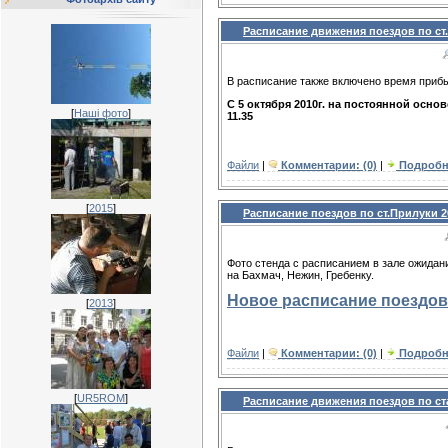
Расписание движения поездов по ст.
В расписание также включено время прибы
C 5 октября 2010г. на постоянной осно
[
Наші фото
]
11.35
Файли
|
Комментарии: (0)
|
Подробн
[
2015
]
Расписание поездов по ст.Прилуки 2
Фото стенда с расписанием в зале ожидан
на Бахмач, Нежин, Гребенку.
Новое расписание поездов
[
2013
]
Файли
|
Комментарии: (0)
|
Подробн
[
UR5ROM
]
Расписание движения поездов по ста