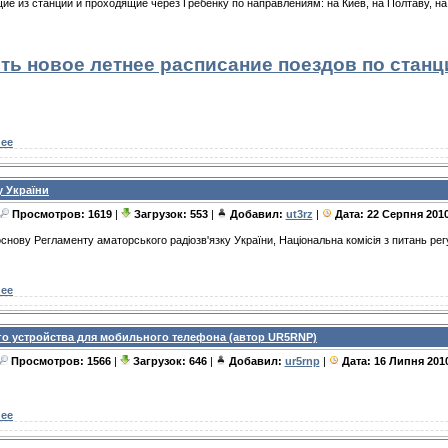
ие из станции и проходящие через Гребенку по направлениям: на Киев, на Полтаву, н
ь новое летнее расписание поездов по станци
ее
у України
Просмотров: 1619
|
Загрузок: 553
|
Добавил:
ut3rz
|
Дата:
22 Серпня 201
 основу Регламенту аматорського радіозв'язку України, Національна комісія з питань рег
ее
го устройства для мобильного телефона (автор UR5RNP)
Просмотров: 1566
|
Загрузок: 646
|
Добавил:
ur5rnp
|
Дата:
16 Липня 201
ее