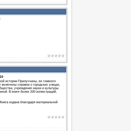
0
10
ой истории Прилуччины, ее главного
гу включены справки о городских улицах,
бщества, учреждения науки и культуры.
ной. В книге более 200 иллюстраций,
агодаря материальной