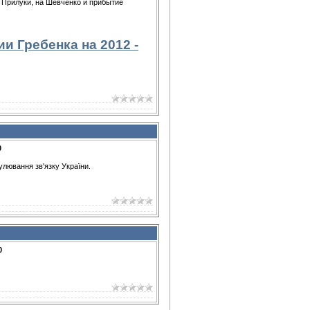
а Прилуки, на Шевченко и прибытие
и Гребенка на 2012 -
0
улювання зв'язку України.
0