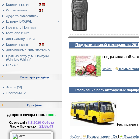
Каталог статей
Фотоальбоми
Аудіо та відеозаписи
Куточок DX/SWL
Про місто Прилуки
Гостьова книга
Лист адміну сайта
Каталог сайтів
Поздравительный календарь на 2011
Допоможемо, чим зможемо
Прогноз вітру у м. Прилуки
Поздравительный кален
(Windyty Widget)
UR5RCF
Файли
|
Комментари
Категорії розділу
Файли
[33]
Расписание всех автобусных маршру
Програми
[21]
Профіль
Доброго вечора Гость
Гость
Сьогодні :
8.8.2026 Субота
Расписание в
Час у Прилуках :
21:55:43
Файли
|
Комментарии: (0)
|
Подробн