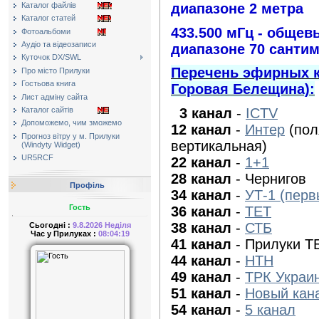
Каталог файлів
диапазоне 2 метра
Каталог статей
433.500 мГц - общев
Фотоальбоми
Аудіо та відеозаписи
диапазоне 70 санти
Куточок DX/SWL
Перечень эфирных к
Про місто Прилуки
Гостьова книга
Горовая Белещина):
Лист адміну сайта
3 канал
-
ICTV
Каталог сайтів
Допоможемо, чим зможемо
12 канал
-
Интер
(пол
Прогноз вітру у м. Прилуки
вертикальная)
(Windyty Widget)
UR5RCF
22 канал
-
1+1
28 канал
- Чернигов
Профіль
34 канал
-
УТ-1 (пер
Гость
36 канал
-
ТЕТ
38 канал
-
СТБ
Сьогодні :
9.8.2026 Неділя
Час у Прилуках :
08:04:19
41 канал
- Прилуки Т
44 канал
-
НТН
49 канал
-
ТРК Украи
51 канал
-
Новый кан
54 канал
-
5 канал