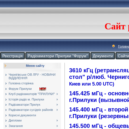
Сайт 
Головн
Реєстрація
Радіоаматори Прилуки "Форум"
Документи
Cайт
Меню сайту
3610 кГц (ретрансляц
Чернігівське ОВ ЛРУ - НОВИНИ
стол" р/люб. Черни
ВІДДІЛЕННЯ
Киев или 5.00 UTC)
Головна сторінка
Форум Прилуки
145.425 мГц - основ
Клуб радіоаматорів "ПРИЛУКИ"
г.Прилуки (вызывно
Історія радіо м. Прилуки
Радіоаматори Прилук
145.400 мГц - второ
Радіоаматори сусідніх районів
г.Прилуки (резервны
Корисні документи
Дипломи
145.500 мГц - общев
Змагання