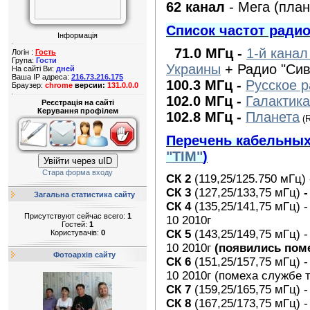
62 канал
- Мега (план
Список частот радио
Інформація
71.0 МГц -
1-й кана
Логін :
Гость
Група:
Гости
Украины
+ Радио "Сив
На сайті Ви:
дней
Ваша IP адреса:
216.73.216.175
100.3 МГц -
Русское 
Браузер:
chrome
версии:
131.0.0.0
102.0 МГц -
Галактик
Реєстрація на сайті
Керування профілем
102.8 МГц -
Планета
(
Перечень кабельных 
"TIM"
)
Увійти через uID
Стара форма входу
СК 2
(119,25/125.750
мГ
ц
) 
СК 3
(127,25/133,75
мГ
ц
)
Загальна статистика сайту
СК 4
(
135,25/141,75
мГц
) 
Присутствуют сейчас всего:
1
10 2010г
Гостей:
1
СК 5
(
143,25/149,75
мГц
) 
Користувачів:
0
10 2010г
(появились поме
Фотоархів сайту
СК 6
(151,25/157,75
мГц
) 
10 2010г (помеха службе т
СК 7
(159,25/165,75
мГц
) 
СК 8
(167,25/173,75 мГц) -