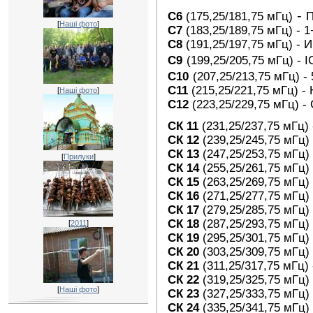
-
C6
(
175,25/181,75 мГц
)
[
Наші фото
]
C7
(183,25/189,75 мГц)
- 
C8
(191,25/197,75
мГц
)
- 
C9
(199,25/205,75
мГц
)
- 
C10
(207,25/213,75
мГц)
-
C11
(215,25/221,75
мГц
)
-
[
Наші фото
]
C12
(223,25/
229,75
мГц
)
-
СК 11
(231,25/237,75
мГц
)
СК 12
(239,25/245,75
мГц
)
СК 13
(247,25/253,75
мГц
)
[
Прилуки
]
СК 14
(255,25/261,75
мГц
)
СК 15
(263,25/269,75
мГц
)
СК 16
(271,25/277,75
мГц
)
СК 17
(279,25/285,75
мГц
)
СК 18
(287,25/293,75
мГц
)
[
2011
]
СК 19
(295,25/301,75
мГц
)
СК 20
(303,25/309,75
мГц
)
СК 21
(311,25/317,75
мГц
)
СК 22
(319,25/325,75
мГц
)
[
Наші фото
]
СК 23
(327,25/333,75
мГц
)
СК 24
(335,25/341,75
мГц
)