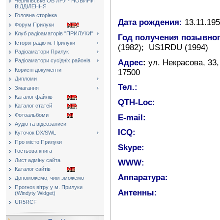
Чернігівське ОВ ЛРУ - НОВИНИ
ВІДДІЛЕННЯ
Головна сторінка
Дата рождения:
13.11.195
Форум Прилуки
Клуб радіоаматорів "ПРИЛУКИ"
Год получения позывног
Історія радіо м. Прилуки
(1982); US1RDU (1994)
Радіоаматори Прилук
Радіоаматори сусідніх районів
Адрес
:
ул. Некрасова, 33,
Корисні документи
17500
Дипломи
Тел.:
Змагання
Каталог файлів
QTH-Loc:
Каталог статей
Фотоальбоми
E-mail:
Аудіо та відеозаписи
ICQ:
Куточок DX/SWL
Про місто Прилуки
Skype:
Гостьова книга
Лист адміну сайта
WWW:
Каталог сайтів
Аппаратура:
Допоможемо, чим зможемо
Прогноз вітру у м. Прилуки
Антенны:
(Windyty Widget)
UR5RCF