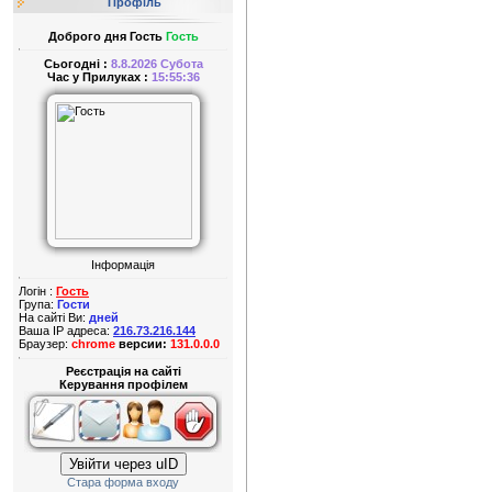
Профіль
Доброго дня Гость
Гость
Сьогодні :
8.8.2026 Субота
Час у Прилуках :
15:55:36
Інформація
Логін :
Гость
Група:
Гости
На сайті Ви:
дней
Ваша IP адреса:
216.73.216.144
Браузер:
chrome
версии:
131.0.0.0
Реєстрація на сайті
Керування профілем
Увійти через uID
Стара форма входу