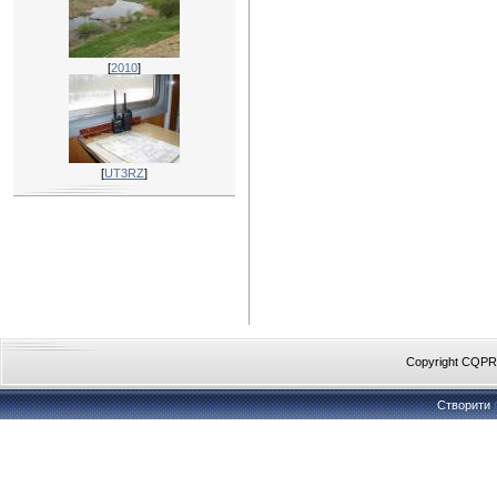
[
2010
]
[
UT3RZ
]
Copyright CQP
Створити