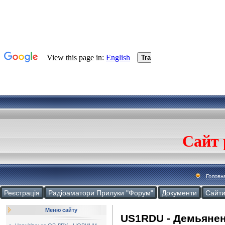
Сайт 
Головн
Реєстрація
Радіоаматори Прилуки "Форум"
Документи
Cайт
Меню сайту
US1RDU - Демьяне