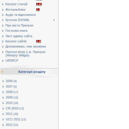
Каталог статей
Фотоальбоми
Аудіо та відеозаписи
Куточок DX/SWL
Про місто Прилуки
Гостьова книга
Лист адміну сайта
Каталог сайтів
Допоможемо, чим зможемо
Прогноз вітру у м. Прилуки
(Windyty Widget)
UR5RCF
Категорії розділу
2006
[9]
2007
[0]
2008
[17]
2009
[18]
2010
[24]
CR-2010
[13]
2011
[36]
UCC-2011
[12]
2012
[10]