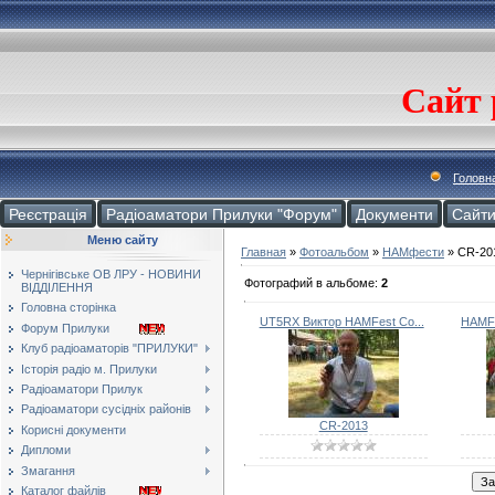
Сайт 
Головн
Реєстрація
Радіоаматори Прилуки "Форум"
Документи
Cайт
Меню сайту
Главная
»
Фотоальбом
»
HAMфести
» CR-20
Чернігівське ОВ ЛРУ - НОВИНИ
Фотографий в альбоме
:
2
ВІДДІЛЕННЯ
Головна сторінка
UT5RX Виктор HAMFest Со...
HAMFe
Форум Прилуки
Клуб радіоаматорів "ПРИЛУКИ"
Історія радіо м. Прилуки
Радіоаматори Прилук
Радіоаматори сусідніх районів
CR-2013
Корисні документи
Дипломи
Змагання
Каталог файлів