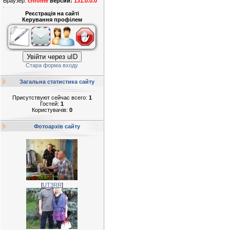
Браузер:
chrome
версии:
131.0.0.0
Реєстрація на сайті
Керування профілем
Увійти через uID
Стара форма входу
Загальна статистика сайту
Присутствуют сейчас всего:
1
Гостей:
1
Користувачів:
0
Фотоархів сайту
[
UT3RR
]