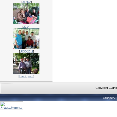
[
UT3RZ
]
[
2014
]
[
UCC-2011
]
[
Наші фото
]
Copyright CQP
Створити