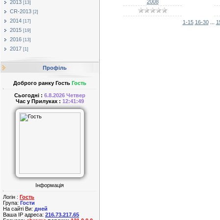
2008
2013
[13]
CR-2013
[2]
2014
[17]
1-15
16-30
...
1
2015
[19]
2016
[13]
2017
[1]
Профіль
Доброго ранку Гость
Гость
Сьогодні :
6.8.2026 Четвер
Час у Прилуках :
12:41:49
Інформація
Логін :
Гость
Група:
Гости
На сайті Ви:
дней
Ваша IP адреса:
216.73.217.65