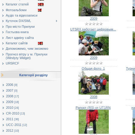
Каталог статей
Фотоальбоми
Аудіо та відеозаписи
2009
Куточок DX/SWL
Про місто Прилуки
UT5RX работает цифровым...
Гостьова книга
Лист адміну сайта
Каталог сайтів
Допоможемо, чим зможемо
Прогноз вітру у м. Прилуки
2009
(Windyty Widget)
UR5RCF
Общая фото_1
Турни
Категорії розділу
2006
[9]
2007
[0]
2008
[17]
2008
2009
[18]
2010
Рапорт (RS) от UT1RN
н
[24]
CR-2010
[13]
2011
[36]
UCC-2011
[12]
2012
[10]