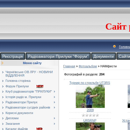
Сайт 
Головн
Реєстрація
Радіоаматори Прилуки "Форум"
Документи
Cайт
Меню сайту
Главная
»
Фотоальбом
» HAMфести
Чернігівське ОВ ЛРУ - НОВИНИ
Фотографий в разделе
:
204
ВІДДІЛЕННЯ
Головна сторінка
Турнир по стрельбе UT3RS
Форум Прилуки
Клуб радіоаматорів "ПРИЛУКИ"
Історія радіо м. Прилуки
Радіоаматори Прилук
Радіоаматори сусідніх районів
2009
Корисні документи
Дипломи
UR5RNP
Устан
Змагання
Каталог файлів