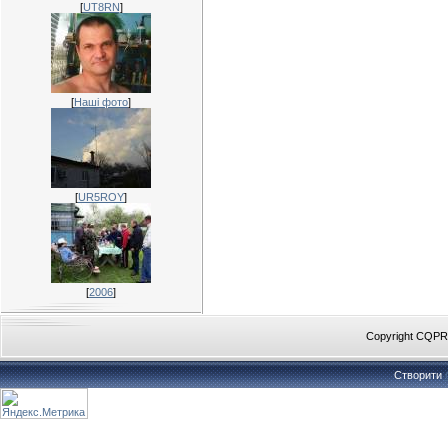
[
UT8RN
]
[
Наші фото
]
[
UR5ROY
]
[
2006
]
Copyright CQP
Створити