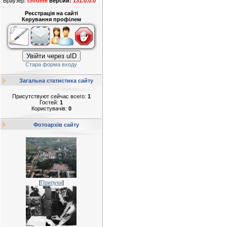
Браузер:
chrome
версии:
131.0.0.0
Реєстрація на сайті
Керування профілем
Увійти через uID
Стара форма входу
Загальна статистика сайту
Присутствуют сейчас всего:
1
Гостей:
1
Користувачів:
0
Фотоархів сайту
[
Прилуки
]