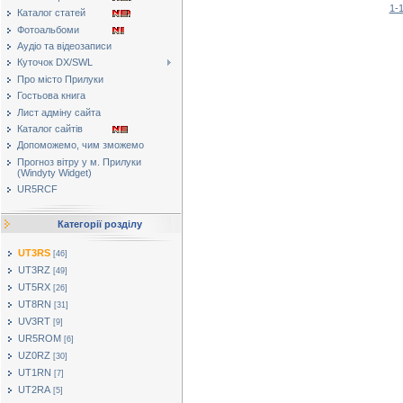
1-
Каталог статей
Фотоальбоми
Аудіо та відеозаписи
Куточок DX/SWL
Про місто Прилуки
Гостьова книга
Лист адміну сайта
Каталог сайтів
Допоможемо, чим зможемо
Прогноз вітру у м. Прилуки
(Windyty Widget)
UR5RCF
Категорії розділу
UT3RS
[46]
UT3RZ
[49]
UT5RX
[26]
UT8RN
[31]
UV3RT
[9]
UR5ROM
[6]
UZ0RZ
[30]
UT1RN
[7]
UT2RA
[5]