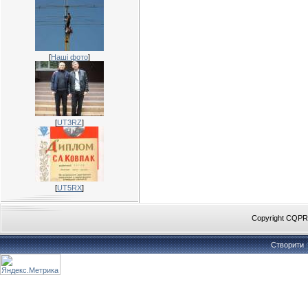
[
Наші фото
]
[
UT3RZ
]
[
UT5RX
]
Copyright CQP
Створити