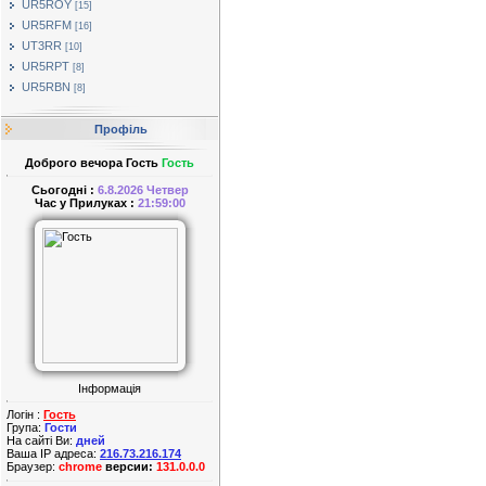
UR5ROY
[15]
UR5RFM
[16]
UT3RR
[10]
UR5RPT
[8]
UR5RBN
[8]
Профіль
Доброго вечора Гость
Гость
Сьогодні :
6.8.2026 Четвер
Час у Прилуках :
21:59:00
Інформація
Логін :
Гость
Група:
Гости
На сайті Ви:
дней
Ваша IP адреса:
216.73.216.174
Браузер:
chrome
версии:
131.0.0.0