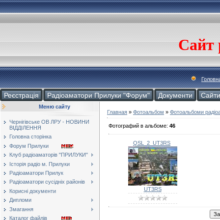
Сайт 
Головн
Реєстрація
Радіоаматори Прилуки "Форум"
Документи
Cайт
Меню сайту
Главная
»
Фотоальбом
»
Фотоальбоми радіо
Чернігівське ОВ ЛРУ - НОВИНИ
Фотографий в альбоме
:
46
ВІДДІЛЕННЯ
Головна сторінка
QSL_2_UT3RS
Форум Прилуки
Клуб радіоаматорів "ПРИЛУКИ"
Історія радіо м. Прилуки
Радіоаматори Прилук
Радіоаматори сусідніх районів
UT3RS
Корисні документи
Дипломи
Змагання
Каталог файлів