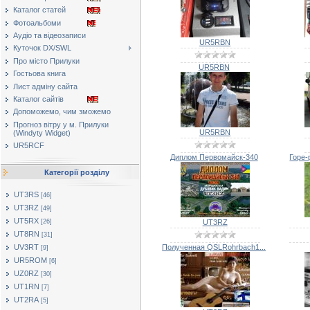
Каталог статей
Фотоальбоми
Аудіо та відеозаписи
UR5RBN
Куточок DX/SWL
Про місто Прилуки
UR5RBN
Гостьова книга
Лист адміну сайта
Каталог сайтів
Допоможемо, чим зможемо
Прогноз вітру у м. Прилуки
UR5RBN
(Windyty Widget)
UR5RCF
Диплом Первомайск-340
Горе-
Категорії розділу
UT3RS
[46]
UT3RZ
[49]
UT5RX
[26]
UT3RZ
UT8RN
[31]
UV3RT
Полученная QSLRohrbach1...
[9]
UR5ROM
[6]
UZ0RZ
[30]
UT1RN
[7]
UT2RA
[5]