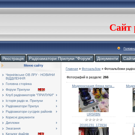
Сайт 
Головн
Реєстрація
Радіоаматори Прилуки "Форум"
Документи
Cайт
Меню сайту
Главная
»
Фотоальбом
» Фотоальбоми радіо
Чернігівське ОВ ЛРУ - НОВИНИ
Фотографий в разделе
:
266
ВІДДІЛЕННЯ
Головна сторінка
Модернизация блока пита...
Модер
Форум Прилуки
Клуб радіоаматорів "ПРИЛУКИ"
Історія радіо м. Прилуки
Радіоаматори Прилук
Радіоаматори сусідніх районів
UR5RBN
Корисні документи
Дипломи
20181231_173934
Змагання
Каталог файлів