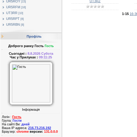
UT3RZ
UR5ROY
[15]
UR5RFM
[16]
UT3RR
[10]
1-15
16-3
UR5RPT
[8]
UR5RBN
[8]
Профіль
Доброго ранку Гость
Гость
Сьогодні :
8.8.2026 Субота
Час у Прилуках :
09:11:25
Інформація
Логін :
Гость
Група:
Гости
На сайті Ви:
дней
Ваша IP адреса:
216.73.216.192
Браузер:
chrome
версии:
131.0.0.0