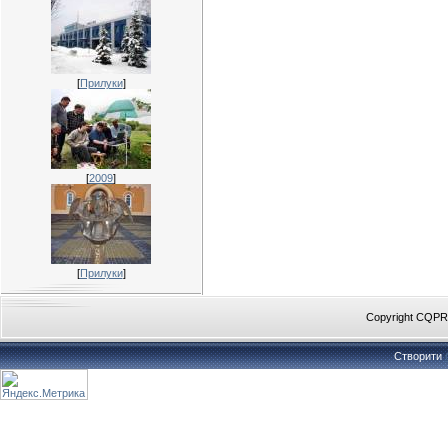
[
Прилуки
]
[
2009
]
[
Прилуки
]
Copyright CQP
Створити