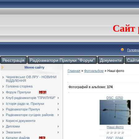
Сайт 
Головн
Реєстрація
Радіоаматори Прилуки "Форум"
Документи
Cайт
Меню сайту
Главная
»
Фотоальбом
» Наші фото
Чернігівське ОВ ЛРУ - НОВИНИ
ВІДДІЛЕННЯ
Головна сторінка
Фотографий в альбоме
:
174
Форум Прилуки
Клуб радіоаматорів "ПРИЛУКИ"
DSC_0250
Історія радіо м. Прилуки
Радіоаматори Прилук
Радіоаматори сусідніх районів
Корисні документи
Дипломи
Наші фото
Змагання
Каталог файлів
DSC_0244