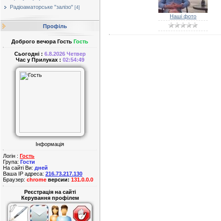
Радіоаматорське "залізо"
[4]
Наші фото
Профіль
Доброго вечора Гость
Гость
Сьогодні :
6.8.2026 Четвер
Час у Прилуках :
02:54:49
Інформація
Логін :
Гость
Група:
Гости
На сайті Ви:
дней
Ваша IP адреса:
216.73.217.130
Браузер:
chrome
версии:
131.0.0.0
Реєстрація на сайті
Керування профілем