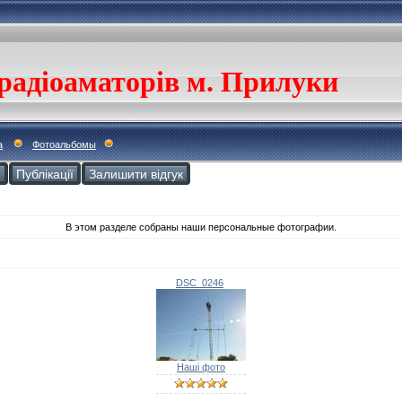
радіоаматорів м. Прилуки
а
Фотоальбомы
и
Публікації
Залишити відгук
В этом разделе собраны наши персональные фотографии.
DSC_0246
Наші фото