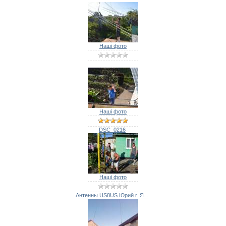
Наші фото
Наші фото
DSC_0216
Наші фото
Антенны US8US Юрий г. Я...