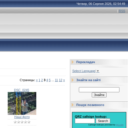
Четвер, 06 Серпня 2026, 02:54:49
|
RSS
Перекладач
Select Language
▼
Знайти на сайті
Страницы
:
«
1
2
3
4
5
...
11
12
»
DSC_0245
Пошук позивного
QRZ callsign lookup:
Наші фото
Callsign lookups provided by
qrz.com