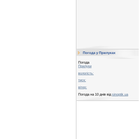
Погода у Прилуках
Погода
Прилуки
вологість:
тиск:
вітер:
Погода на 10 днів від
sinoptik.ua