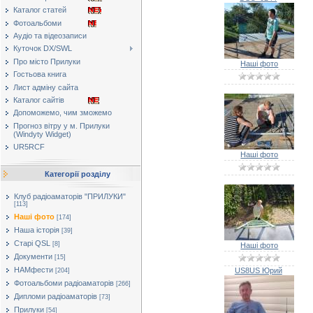
Каталог статей
Фотоальбоми
Аудіо та відеозаписи
Куточок DX/SWL
Про місто Прилуки
Наші фото
Гостьова книга
Лист адміну сайта
Каталог сайтів
Допоможемо, чим зможемо
Прогноз вітру у м. Прилуки
(Windyty Widget)
UR5RCF
Наші фото
Категорії розділу
Клуб радіоаматорів "ПРИЛУКИ"
[113]
Наші фото
[174]
Наша історія
[39]
Старі QSL
[8]
Наші фото
Документи
[15]
HAMфести
US8US Юрий
[204]
Фотоальбоми радіоаматорів
[266]
Дипломи радіоаматорів
[73]
Прилуки
[54]