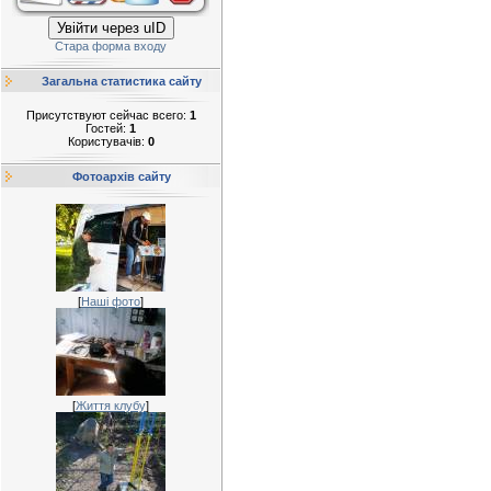
Увійти через uID
Стара форма входу
Загальна статистика сайту
Присутствуют сейчас всего:
1
Гостей:
1
Користувачів:
0
Фотоархів сайту
[
Наші фото
]
[
Життя клубу
]