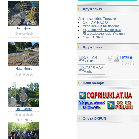
Друзі сайту
Доставка квітів Прилуки
CR HAM RADIO
Український КХ портал
Наші фото
Український УКХ портал
Ліга радіоаматорів України
Сайт UT3RS
Друзі сайту
Наші фото
Наші банери
Наші фото
Споти DXFUN
10.05.2015