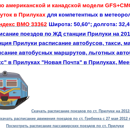
по американской и канадской модели
GFS+CM
суток
в Прилуках
для
компетентных
в метеоро
ндекс ВМО 33362
Широта: 50,60°; долгота: 32,4
исание поездов по ЖД станции Прилуки на 201
нция Прилуки расписание автобусов, такси, м
исание автобусных маршрутов, льготных авто
с" в Прилуках "Новая Почта" в Прилуках, Mee
Скачать расписание поездов по ст. Прилуки на 2012-
качать расписание движения поездов по ст. Гребенка с 27 мая 2012 г
Посмотреть расписание пассажирских поездов по ст. Прилуки