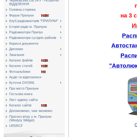
Чернігівське ОВ ЛРУ - НОВИНИ
ВІДДІЛЕННЯ
Головна сторінка
на 3 
Форум Прилуки
Клуб радіоаматорів "ПРИЛУКИ"
И
Історія радіо м. Прилуки
Радіоаматори Прилук
Расп
Радіоаматори сусідніх районів
Корисні документи
Автоста
Дипломи
Расп
Змагання
Каталог файлів
"Автолюк
Каталог статей
Фотоальбоми
Аудіо та відеозаписи
Куточок DX/SWL
Про місто Прилуки
Гостьова книга
Лист адміну сайта
Каталог сайтів
Допоможемо, чим зможемо
Прогноз вітру у м. Прилуки
(Windyty Widget)
С
UR5RCF