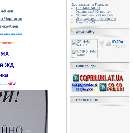
Доставка квітів Прилуки
CR HAM RADIO
ин-Киев
Український КХ портал
Український УКХ портал
ин-Чернигов
Ліга радіоаматорів України
Сайт UT3RS
енка-Киев
Друзі сайту
==========
слюзив.
иях
й ЖД
Наші банери
нка
===
Споти DXFUN