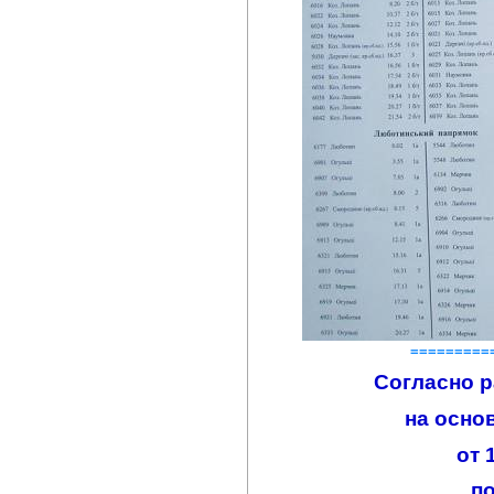
=========
Согласно р
на осно
от 
п