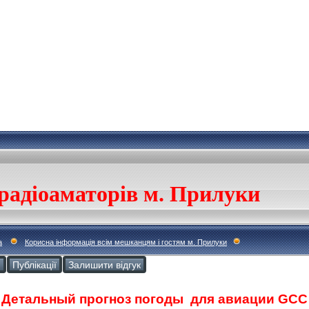
радіоаматорів м. Прилуки
а
Корисна інформація всім мешканцям і гостям м. Прилуки
и
Публікації
Залишити відгук
Детальный прогноз погоды
для авиации GCC