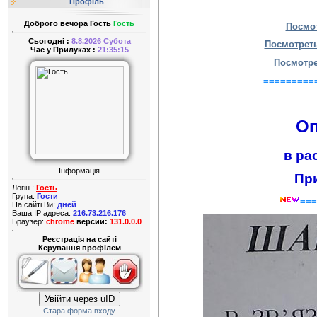
Профіль
Доброго вечора Гость
Гость
Посмот
Сьогодні :
8.8.2026 Субота
Посмотреть
Час у Прилуках :
21:35:15
Посмотре
=========
Вн
Оп
в
ра
Інформація
Пр
Логін :
Гость
Група:
Гости
===
На сайті Ви:
дней
Ваша IP адреса:
216.73.216.176
Браузер:
chrome
версии:
131.0.0.0
Реєстрація на сайті
Керування профілем
Увійти через uID
Стара форма входу