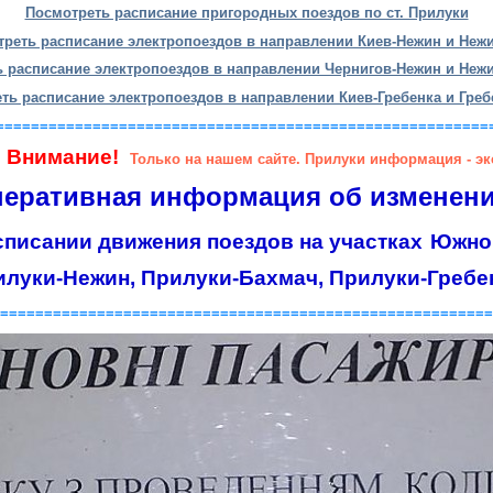
Посмотреть расписание пригородных поездов по ст. Прилуки
реть расписание электропоездов в направлении Киев-Нежин и Неж
 расписание электропоездов в направлении Чернигов-Нежин и Неж
ть расписание электропоездов в направлении Киев-Гребенка и Греб
========================================================
имание!
Только на нашем сайте. Прилуки информация - эк
еративная информация об изменен
списании
движения поездов на участках
Южно
илуки-Нежин, Прилуки-Бахмач, Прилуки-Гребе
========================================================