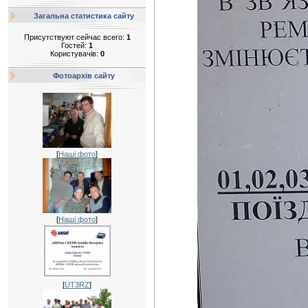
Загальна статистика сайту
Присутствуют сейчас всего:
1
Гостей:
1
Користувачів:
0
Фотоархів сайту
[
Наші фото
]
[
Наші фото
]
[
UT3RZ
]