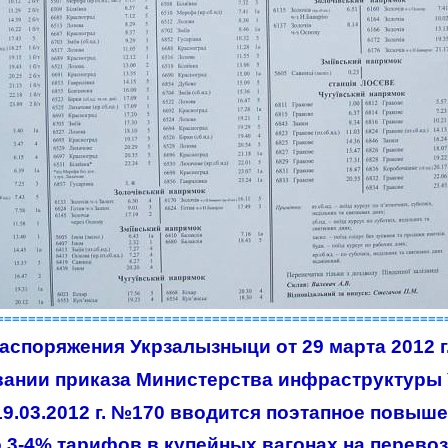
========================================================
аспоряжения Укрзалызныци от 29 марта 2012 г
вании
приказа Министерства инфраструктуры
19.03.2012 г. №170
вводится поэтапное повыш
о 3-4% тарифов
в купейных вагонах
на перевоз