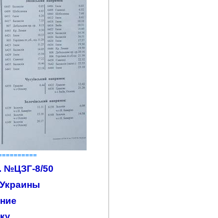
==========
. №ЦЗГ-8/50
 Украины
ение
ку