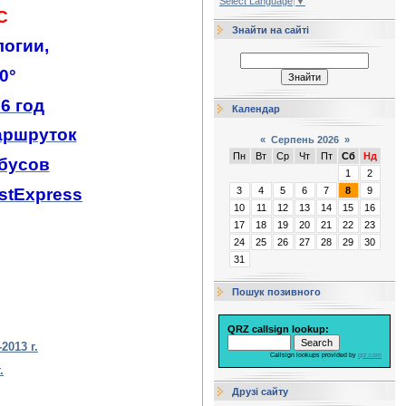
Select Language
▼
C
Знайти на сайті
логии,
0°
6 год
Календар
аршруток
«
Серпень 2026
»
Пн
Вт
Ср
Чт
Пт
Сб
Нд
бусов
1
2
stExpress
3
4
5
6
7
8
9
10
11
12
13
14
15
16
17
18
19
20
21
22
23
24
25
26
27
28
29
30
31
Пошук позивного
QRZ callsign lookup:
2013 г.
Callsign lookups provided by
qrz.com
.
Друзі сайту