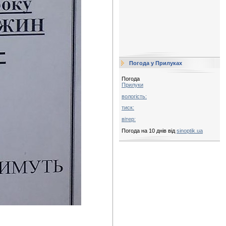
Погода у Прилуках
Погода
Прилуки
вологість:
тиск:
вітер:
Погода на 10 днів від
sinoptik.ua