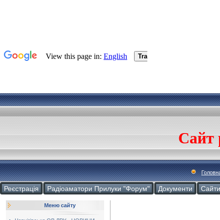
Сайт 
Головн
Реєстрація
Радіоаматори Прилуки "Форум"
Документи
Cайт
Меню сайту