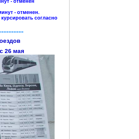
нут - отменен
инут - отменен.
т курсировать согласно
==========
поездов
 с 26 мая